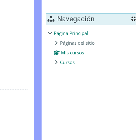
Navegación
Página Principal
agosto
ventos, sábado, 9 agosto
Páginas del sitio
Mis cursos
Cursos
 agosto
ventos, sábado, 16 agosto