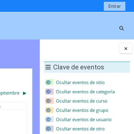
Entrar
Selec
Bloques
Clave de eventos
Ocultar eventos de sitio
Ocultar eventos de categoría
eptiembre
▶︎
Ocultar eventos de curso
bado
b
Ocultar eventos de grupo
agosto
ventos, sábado, 2 agosto
Ocultar eventos de usuario
Ocultar eventos de otro