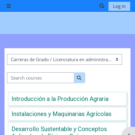
Skip to main content
Log in
Side panel
Toggle search 
Course categories
Search courses
Search courses
Introducción a la Producción Agraria
Instalaciones y Maquinarias Agrícolas
Desarrollo Sustentable y Conceptos