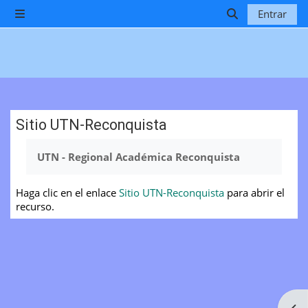
Salta al contenido principal
Entrar
Panel lateral
Selector de b
Sitio UTN-Reconquista
Requisitos de finalización
UTN - Regional Académica Reconquista
Haga clic en el enlace
Sitio UTN-Reconquista
para abrir el
recurso.