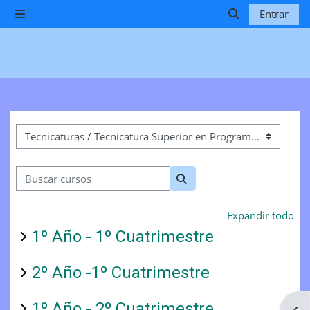
Salta al contenido principal
Entrar
Panel lateral
Selector de b
Categorías
Buscar cursos
Buscar cursos
Expandir todo
1º Año - 1º Cuatrimestre
2º Año -1º Cuatrimestre
1º Año - 2º Cuatrimestre