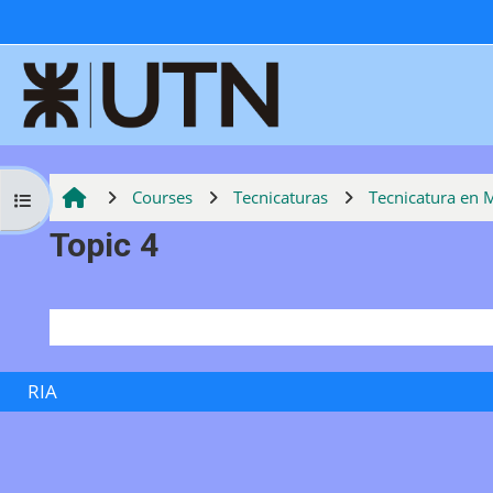
Skip to main content
Courses
Tecnicaturas
Tecnicatura en 
Open course index
Topic 4
Section outline
RIA