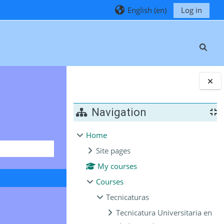
English ‎(en)‎
Log in
Toggl
Blocks
Navigation
Home
Site pages
My courses
Courses
Tecnicaturas
Tecnicatura Universitaria en