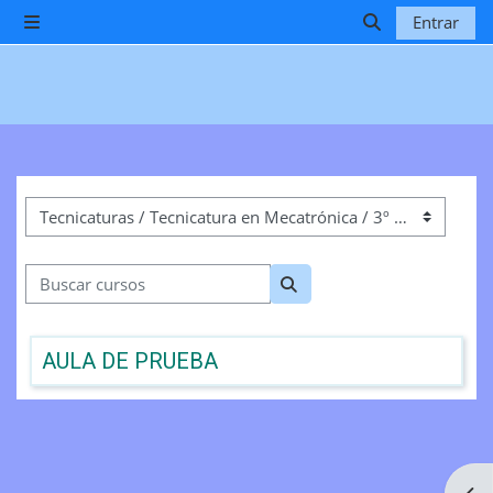
Salta al contenido principal
Entrar
Panel lateral
Selector de b
Categorías
Buscar cursos
Buscar cursos
AULA DE PRUEBA