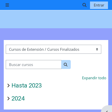
Salta al contenido principal
Entrar
Panel lateral
Selector de b
Categorías
Buscar cursos
Buscar cursos
Expandir todo
Hasta 2023
2024