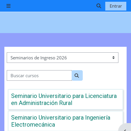
Salta al contenido principal
Entrar
Panel lateral
Selector de b
Categorías
Buscar cursos
Buscar cursos
Seminario Universitario para Licenciatura
en Administración Rural
Seminario Universitario para Ingeniería
Electromecánica