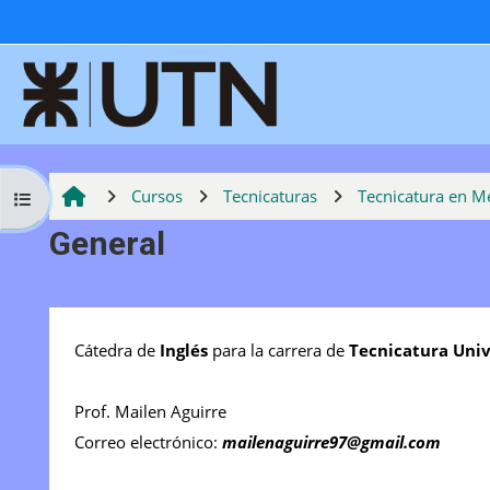
Salta al contenido principal
Cursos
Tecnicaturas
Tecnicatura en M
Abrir índice del curso
General
Perfilado de sección
Cátedra de
Inglés
para la carrera de
Tecnicatura Univ
Prof. Mailen Aguirre
Correo electrónico:
mailenaguirre97@gmail.com