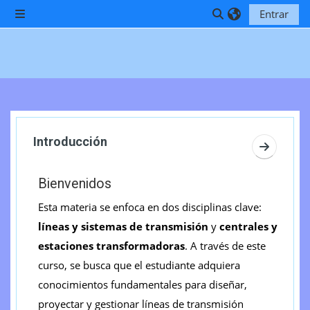
Salta al contenido principal
Entrar
Panel lateral
Selector de búsq
Perfilado de sección
Introducción
Ir a secc
Bienvenidos
Esta materia se enfoca en dos disciplinas clave:
líneas y sistemas de transmisión
y
centrales y
estaciones transformadoras
. A través de este
curso, se busca que el estudiante adquiera
conocimientos fundamentales para diseñar,
proyectar y gestionar líneas de transmisión