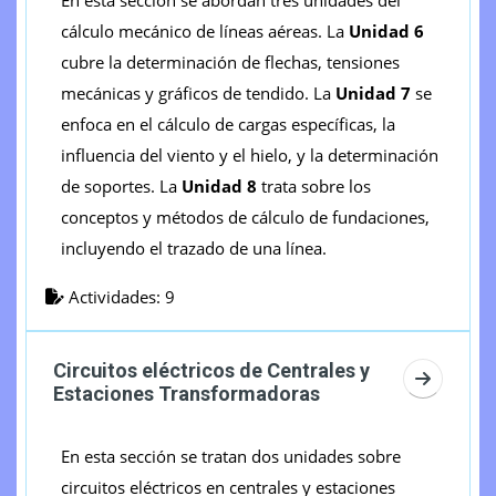
En esta sección se abordan tres unidades del
cálculo mecánico de líneas aéreas. La
Unidad 6
cubre la determinación de flechas, tensiones
mecánicas y gráficos de tendido. La
Unidad 7
se
enfoca en el cálculo de cargas específicas, la
influencia del viento y el hielo, y la determinación
de soportes. La
Unidad 8
trata sobre los
conceptos y métodos de cálculo de fundaciones,
incluyendo el trazado de una línea.
Actividades: 9
Circuitos eléctricos de Centrales y
Ir a sec
Estaciones Transformadoras
En esta sección se tratan dos unidades sobre
circuitos eléctricos en centrales y estaciones