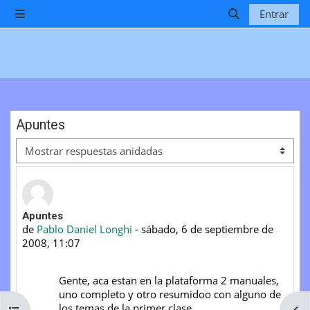
Salta al contenido principal
Entrar
Panel lateral
Selector de b
Apuntes
Mostrar modo
Número de respuestas: 0
Apuntes
de
Pablo Daniel Longhi
-
sábado, 6 de septiembre de
2008, 11:07
Gente, aca estan en la plataforma 2 manuales,
uno completo y otro resumidoo con alguno de
los temas de la primer clase.