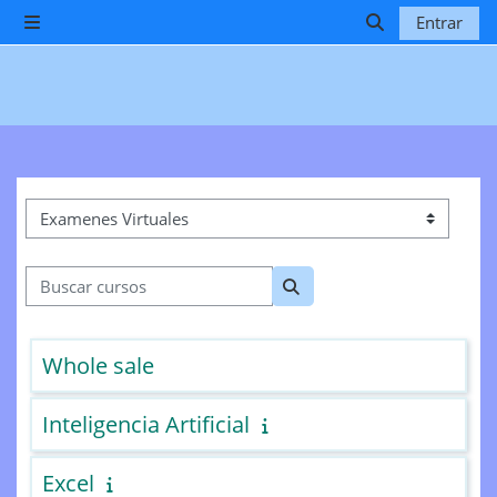
Salta al contenido principal
Entrar
Panel lateral
Selector de b
Categorías
Buscar cursos
Buscar cursos
Whole sale
Inteligencia Artificial
Excel