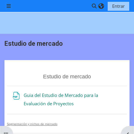
Salta al contenido principal
Entrar
Panel lateral
Selector de búsq
Estudio de mercado
Perfilado de sección
Estudio de mercado
Guia del Estudio de Mercado para la
Archivo
Evaluación de Proyectos
Segmentación y nichos de mercado