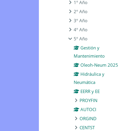
1º Año
2º Año
3º Año
4º Año
5º Año
Gestión y
Mantenimiento
Oleoh-Neum 2025
Hidráulica y
Neumática
EERR y EE
PROYFIN
AUTOCI
ORGIND
CENTST