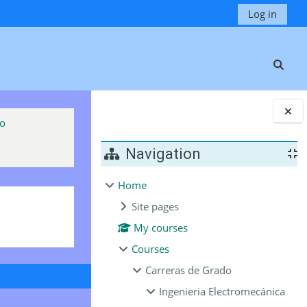
Log in
Toggl
co
Blocks
Navigation
Home
Site pages
My courses
Courses
Carreras de Grado
Ingenieria Electromecánica