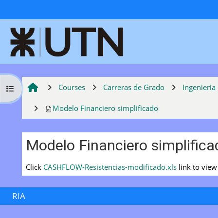
Skip to main content
Courses
Carreras de Grado
Ingenieria
Open course index
Modelo Financiero simplificado
Modelo Financiero simplifica
Completion requirements
Click
CASHFLOW-Resistencias-modificado.xls
link to view 
RIA