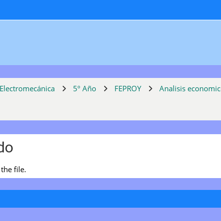
 Electromecánica
5º Año
FEPROY
Analisis economi
do
the file.