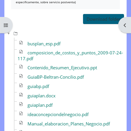
especificamente, sobre servicio postventa)
Download folder
Open course index
Ope
busplan_esp.pdf
composicion_de_costos_y_puntos_2009-07-24-
117.pdf
Contenido_Resumen_Ejecutivo.ppt
GuiaBP-Beltran-Concilio.pdf
guiabp.pdf
guiaplan.docx
guiaplan.pdf
ideaconcepciondelnegocio.pdf
Manual_elaboracion_Planes_Negocio.pdf