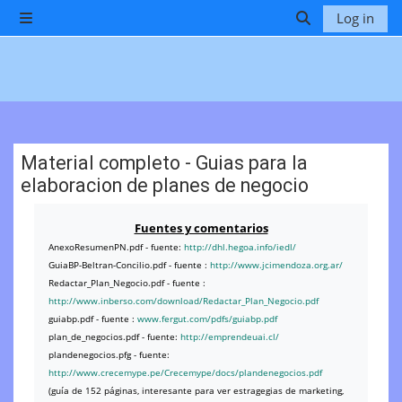
Skip to main content
Log in
Side panel
Toggle search 
Material completo - Guias para la
elaboracion de planes de negocio
Completion requirements
Fuentes y comentarios
AnexoResumenPN.pdf - fuente:
http://dhl.hegoa.info/iedl/
GuiaBP-Beltran-Concilio.pdf - fuente :
http://www.jcimendoza.org.ar/
Redactar_Plan_Negocio.pdf - fuente :
http://www.inberso.com/download/Redactar_Plan_Negocio.pdf
guiabp.pdf - fuente :
www.fergut.com/pdfs/guiabp.pdf
plan_de_negocios.pdf - fuente:
http://emprendeuai.cl/
plandenegocios.pfg - fuente:
http://www.crecemype.pe/Crecemype/docs/plandenegocios.pdf
(guía de 152 páginas, interesante para ver estragegias de marketing,